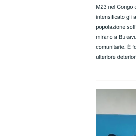
M23 nel Congo or
intensificato gl
popolazione soff
mirano a Bukavu
comunitarie. È f
ulteriore deteri