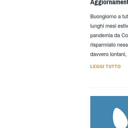
Aggiornamenti
Buongiorno a tutt
lunghi mesi estiv
pandemia da Cor
risparmiato nes
davvero lontani
AG
LEGGI TUTTO
SU
SC
DI
PI