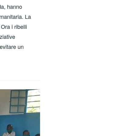
nda, hanno
manitaria. La
ra i ribelli
iative
evitare un