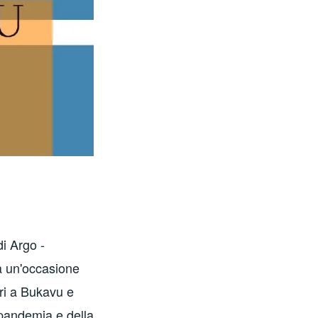
di Argo -
à un'occasione
ari a Bukavu e
 pandemia e della