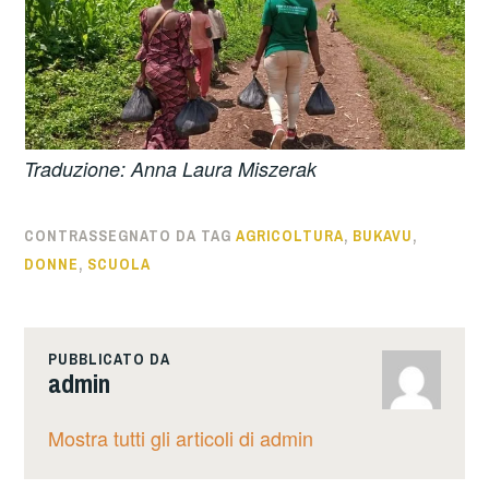
Traduzione: Anna Laura Miszerak
CONTRASSEGNATO DA TAG
AGRICOLTURA
,
BUKAVU
,
DONNE
,
SCUOLA
PUBBLICATO DA
admin
Mostra tutti gli articoli di admin