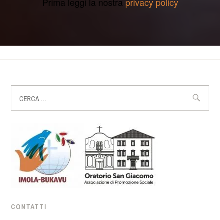
Prima leggi la nostra
privacy policy
Ricerca
per:
CONTATTI