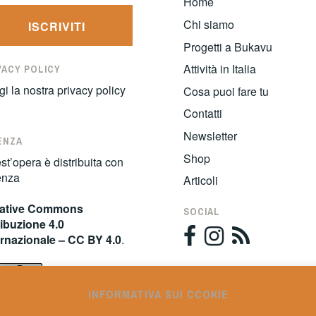
Home
Chi siamo
ISCRIVITI
Progetti a Bukavu
Attività in Italia
VACY POLICY
gi la nostra
privacy policy
Cosa puoi fare tu
Contatti
Newsletter
ENZA
Shop
t’opera è distribuita con
enza
Articoli
ative Commons
SOCIAL
ribuzione 4.0
ernazionale – CC BY 4.0
.
INFORMATIVA SUI CCOKIE