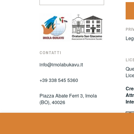
PRI
Leg
CONTATTI
LIC
info@imolabukavu.it
Ques
Lic
+39 338 545 5360
Cre
Att
Piazza Abate Ferri 3, Imola
Int
(BO), 40026