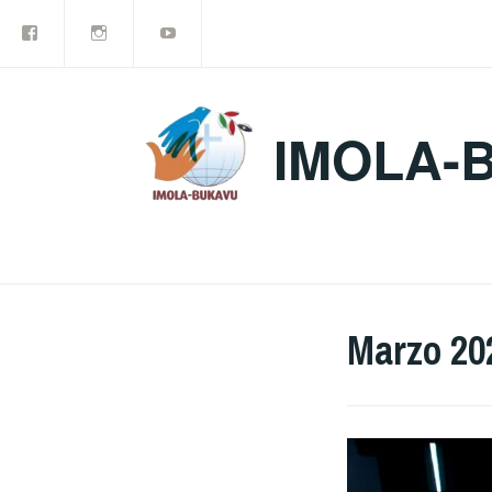
Facebook
Instagram
YouTube
Vai
al
contenuto
IMOLA-
Marzo 20