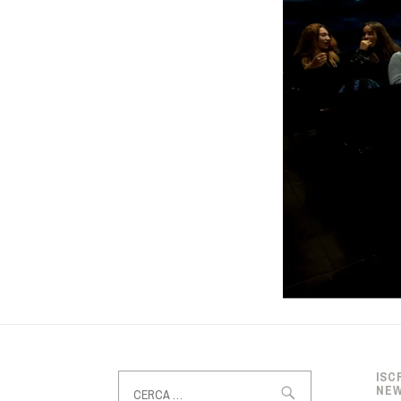
Ricerca
ISC
NE
per: